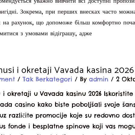
омендується уважно вивчити всі доступні пропозиц
вигідні. Зокрема, при перших внесках часто можн
и на рахунок, що допоможе більш комфортно поча
омитися з умовами відіграшу, адже
nusi i okretaji Vavada kasina 2026
ment
/
Tak Berkategori
/ By
admin
/
2 Okt
 i okretaji u Vavada kasinu 2026 Iskoristite 
ada casino kako biste poboljšali svoje šan
 uz različite promocije koje su redovno dos
us fonde i besplatne spinove koji vas mogu