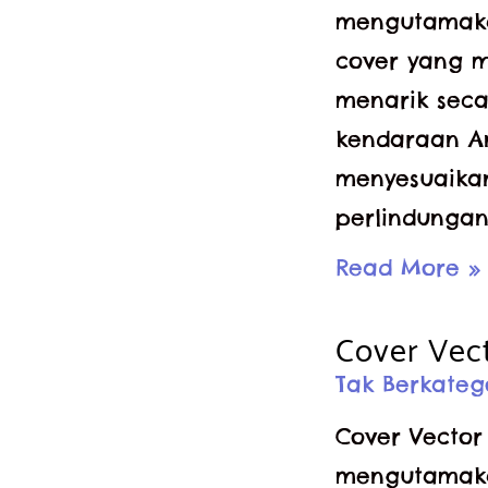
mengutamakan
cover yang m
menarik seca
kendaraan An
menyesuaika
perlindungan
Cover
Read More »
Doodle
Cover Vect
Livina
Tak Berkateg
Cover Vector
mengutamakan