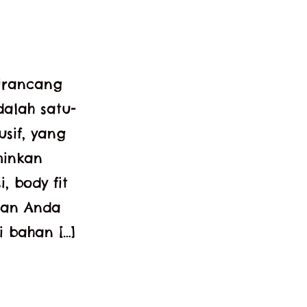
dirancang
alah satu-
sif, yang
minkan
, body fit
aan Anda
 bahan […]