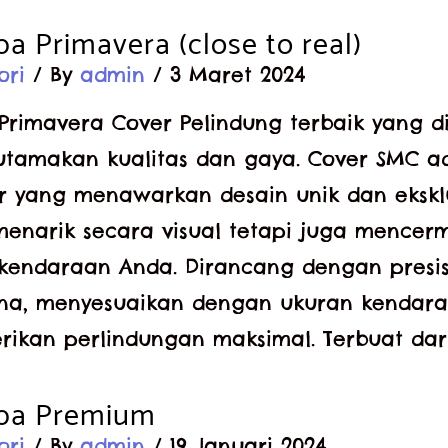
a Primavera (close to real)
ori
/ By
admin
/
3 Maret 2024
Primavera Cover Pelindung terbaik yang 
tamakan kualitas dan gaya. Cover SMC ad
r yang menawarkan desain unik dan eksklu
menarik secara visual tetapi juga mencer
 kendaraan Anda. Dirancang dengan presisi
na, menyesuaikan dengan ukuran kendar
ikan perlindungan maksimal. Terbuat dari
spa Premium
ori
/ By
admin
/
19 Januari 2024