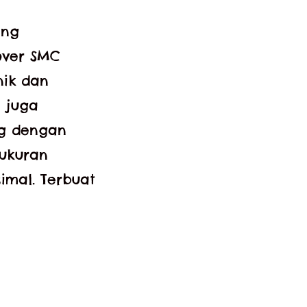
ang
over SMC
nik dan
i juga
ng dengan
 ukuran
mal. Terbuat