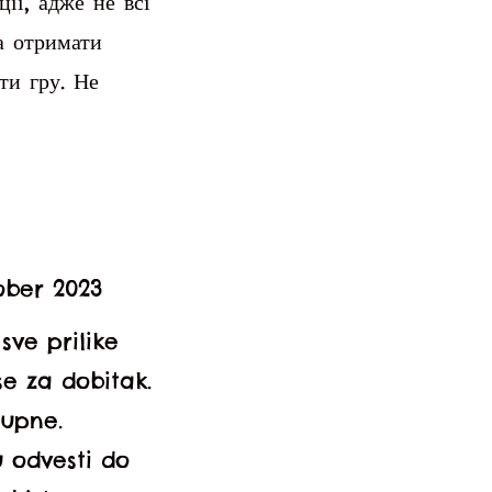
ії, адже не всі
а отримати
ти гру. Не
ober 2023
sve prilike
se za dobitak.
tupne.
 odvesti do