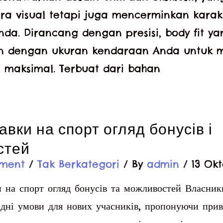
ra visual tetapi juga mencerminkan karakt
da. Dirancang dengan presisi, body fit y
n dengan ukuran kendaraan Anda untuk 
 maksimal. Terbuat dari bahan
авки на спорт огляд бонусів і
стей
ment
/
Tak Berkategori
/ By
admin
/
13 Ok
на спорт огляд бонусів та можливостей Власни
ідні умови для нових учасників, пропонуючи прив