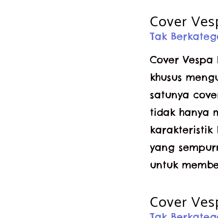
Cover Vesp
Tak Berkateg
Cover Vespa 
khusus mengu
satunya cove
tidak hanya 
karakteristik
yang sempur
untuk member
Cover Ve
Tak Berkateg