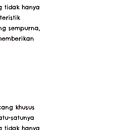
g tidak hanya
eristik
ang sempurna,
memberikan
cang khusus
atu-satunya
g tidak hanya