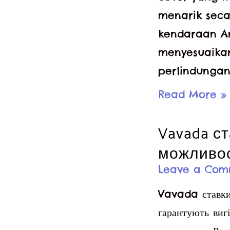
menarik seca
kendaraan An
menyesuaika
perlindungan
Cover
Read More »
Vespa
Vavada ст
Sprint
можливо
Leave a Com
Vavada ставки 
гарантують виг