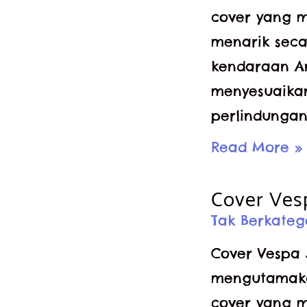
cover yang m
menarik seca
kendaraan An
menyesuaika
perlindungan
Cover
Read More »
Vector
Cover Ves
Livina
Tak Berkateg
Cover Vespa 
mengutamakan
cover yang m