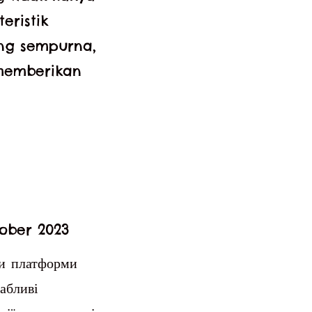
eristik
ang sempurna,
memberikan
tober 2023
ки платформи
абливі