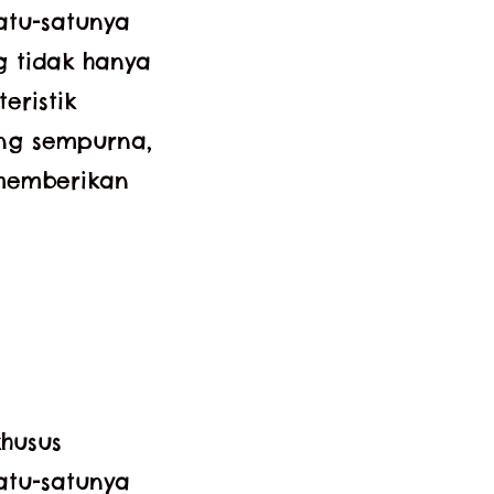
atu-satunya
g tidak hanya
eristik
ang sempurna,
memberikan
khusus
atu-satunya