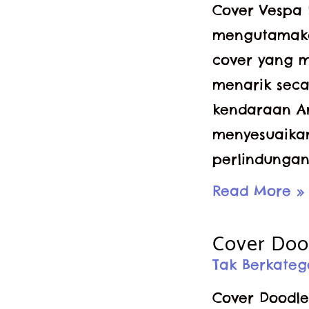
Cover Vespa 
mengutamakan
cover yang m
menarik seca
kendaraan An
menyesuaika
perlindungan
Cover
Read More »
Doodle
Cover Doo
Vespa
Tak Berkateg
Cover Doodle