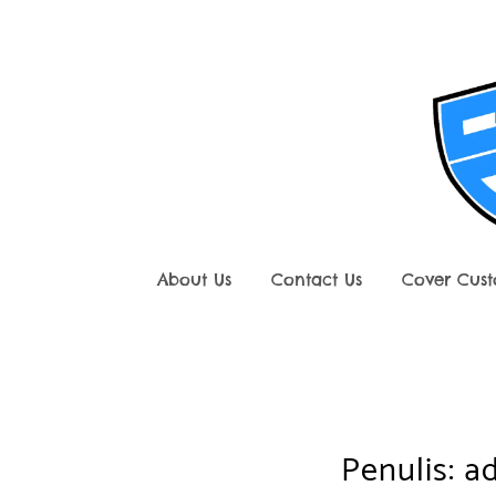
Skip
to
content
About Us
Contact Us
Cover Cus
Penulis:
a