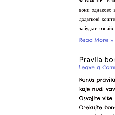
заохочення. Рек
вони однаково 
додаткові кошт
забудьте ознай
Vavada
Read More »
ставки
Pravila bo
на
спорт
Leave a Com
огляд
Bonus pravila
бонусів
koje nudi vav
і
Osvojite više
можливостей
Očekujte bon