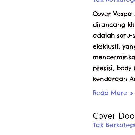
Cover Vespa 
dirancang kh
adalah satu-
eksklusif, ya
mencerminkan
presisi, bod
kendaraan A
Cover
Read More »
Vespa
Cover Doo
Premium
Tak Berkateg