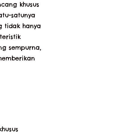
ncang khusus
atu-satunya
g tidak hanya
eristik
ang sempurna,
memberikan
khusus